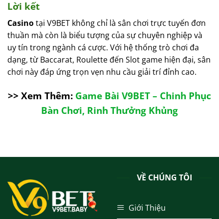
Lời kết
Casino
tại V9BET không chỉ là sân chơi trực tuyến đơn
thuần mà còn là biểu tượng của sự chuyên nghiệp và
uy tín trong ngành cá cược. Với hệ thống trò chơi đa
dạng, từ Baccarat, Roulette đến Slot game hiện đại, sân
chơi này đáp ứng trọn vẹn nhu cầu giải trí đỉnh cao.
>> Xem Thêm:
Game Bài V9BET – Chinh Phục
Bàn Chơi, Rinh Thưởng Khủng
VỀ CHÚNG TÔI
Giới Thiệu