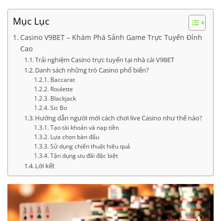
Mục Lục
Casino V9BET – Khám Phá Sảnh Game Trực Tuyến Đỉnh
Cao
Trải nghiệm Casino trực tuyến tại nhà cái V9BET
Danh sách những trò Casino phổ biến?
Baccarat
Roulette
Blackjack
Sic Bo
Hướng dẫn người mới cách chơi live Casino như thế nào?
Tạo tài khoản và nạp tiền
Lựa chọn bàn đấu
Sử dụng chiến thuật hiệu quả
Tận dụng ưu đãi đặc biệt
Lời kết