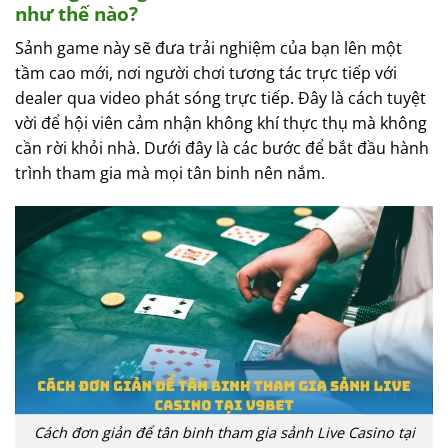
như thế nào?
Sảnh game này sẽ đưa trải nghiệm của bạn lên một
tầm cao mới, nơi người chơi tương tác trực tiếp với
dealer qua video phát sóng trực tiếp. Đây là cách tuyệt
vời để hội viên cảm nhận không khí thực thụ mà không
cần rời khỏi nhà. Dưới đây là các bước để bắt đầu hành
trình tham gia mà mọi tân binh nên nắm.
Cách đơn giản để tân binh tham gia sảnh Live Casino tại