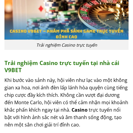
Trải nghiệm Casino trực tuyến
Trải nghiệm Casino trực tuyến tại nhà cái
V9BET
Khi bước vào sảnh này, hội viên như lạc vào một không
gian xa hoa, nơi ánh đèn lấp lánh hòa quyện cùng tiếng
chip cược đầy kích thích. Không cần vượt đại dương
đến Monte Carlo, hội viên có thể cảm nhận mọi khoảnh
khắc phấn khích ngay tại nhà.
Casino
trực tuyến nổi
bật với hình ảnh sắc nét và âm thanh sống động, tạo
nên một sân chơi giải trí đỉnh cao.