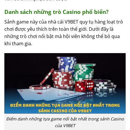
Danh sách những trò Casino phổ biến?
Sảnh game này của nhà cái V9BET quy tụ hàng loạt trò
chơi được yêu thích trên toàn thế giới. Dưới đây là
những trò chơi nổi bật mà hội viên không thể bỏ qua
khi tham gia.
Điểm danh những tựa game nổi bật nhất trong sảnh Casino
của V9BET