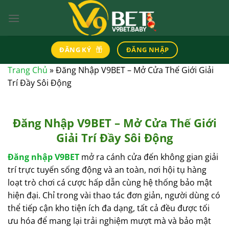
Bỏ
qua
nội
dung
ĐĂNG KÝ
ĐĂNG NHẬP
Trang Chủ
»
Đăng Nhập V9BET – Mở Cửa Thế Giới Giải
Trí Đầy Sôi Động
Đăng Nhập V9BET – Mở Cửa Thế Giới
Giải Trí Đầy Sôi Động
Đăng nhập V9BET
mở ra cánh cửa đến không gian giải
trí trực tuyến sống động và an toàn, nơi hội tụ hàng
loạt trò chơi cá cược hấp dẫn cùng hệ thống bảo mật
hiện đại. Chỉ trong vài thao tác đơn giản, người dùng có
thể tiếp cận kho tiện ích đa dạng, tất cả đều được tối
ưu hóa để mang lại trải nghiệm mượt mà và bảo mật