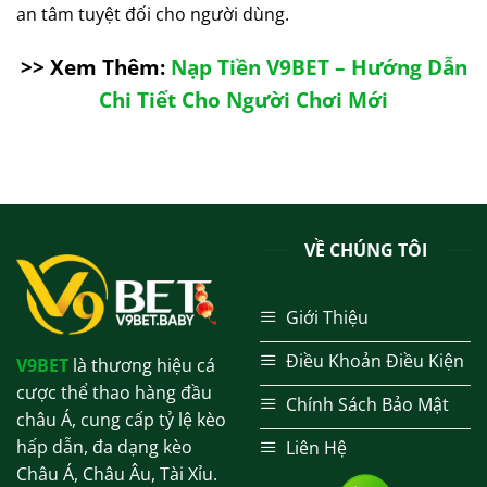
an tâm tuyệt đối cho người dùng.
>> Xem Thêm:
Nạp Tiền V9BET – Hướng Dẫn
Chi Tiết Cho Người Chơi Mới
VỀ CHÚNG TÔI
Giới Thiệu
Điều Khoản Điều Kiện
V9BET
là thương hiệu cá
cược thể thao hàng đầu
Chính Sách Bảo Mật
châu Á, cung cấp tỷ lệ kèo
hấp dẫn, đa dạng kèo
Liên Hệ
Châu Á, Châu Âu, Tài Xỉu.