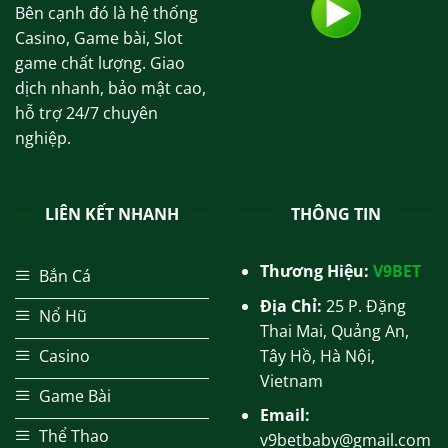
Bên cạnh đó là hệ thống
Casino, Game bài, Slot
game chất lượng. Giao
dịch nhanh, bảo mật cao,
hỗ trợ 24/7 chuyên
nghiệp.
LIÊN KẾT NHANH
THÔNG TIN
Thương Hiệu:
V9BET
Bắn Cá
Địa Chỉ:
25 P. Đặng
Nổ Hũ
Thai Mai, Quảng An,
Tây Hồ, Hà Nội,
Casino
Vietnam
Game Bài
Email:
Thể Thao
v9betbaby@gmail.com