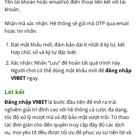
Tên tài khoản hoặc email/số điện thoại liên kết với tài
khoản.
Nhận mã xác nhận: Hệ thống sẽ gửi mã OTP qua email
hoặc tin nhắn.
Đặt mật khẩu mới, đảm bảo dài ít nhất 8 ký tự, kết
hợp chữ, số và ký tự đặc biệt.
Xác nhận: Nhấn “Lưu” để hoàn tất quá trình này.
Người chơi có thể dùng mật khẩu mới để
đăng nhập
V9BET
ngay.
Lời kết
Đăng nhập V9BET
là bước đầu tiên để mở ra trải
nghiệm giải trí đỉnh cao với hệ thống cá cược đa dạng,
tốc độ xử lý mượt mà và độ bảo mật vượt trội. Từ thao
tác đơn giản cho đến quyền truy cập đầy đủ các dịch
vụ, mọi yếu tố đều được tối ưu để phục vụ sự tiện lợi và