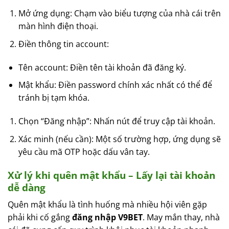
Mở ứng dụng: Chạm vào biểu tượng của nhà cái trên
màn hình điện thoại.
Điền thông tin account:
Tên account: Điền tên tài khoản đã đăng ký.
Mật khẩu: Điền password chính xác nhất có thể để
tránh bị tạm khóa.
Chọn “Đăng nhập”: Nhấn nút để truy cập tài khoản.
Xác minh (nếu cần): Một số trường hợp, ứng dụng sẽ
yêu cầu mã OTP hoặc dấu vân tay.
Xử lý khi quên mật khẩu – Lấy lại tài khoản
dễ dàng
Quên mật khẩu là tình huống mà nhiều hội viên gặp
phải khi cố gắng
đăng nhập V9BET
. May mắn thay, nhà