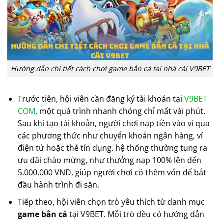
Hướng dẫn chi tiết cách chơi game bắn cá tại nhà cái V9BET
Trước tiên, hội viên cần đăng ký tài khoản tại
V9BET
COM
, một quá trình nhanh chóng chỉ mất vài phút.
Sau khi tạo tài khoản, người chơi nạp tiền vào ví qua
các phương thức như chuyển khoản ngân hàng, ví
điện tử hoặc thẻ tín dụng. hệ thống thường tung ra
ưu đãi chào mừng, như thưởng nạp 100% lên đến
5.000.000 VND, giúp người chơi có thêm vốn để bắt
đầu hành trình đi săn.
Tiếp theo, hội viên chọn trò yêu thích từ danh mục
game bắn cá
tại V9BET. Mỗi trò đều có hướng dẫn