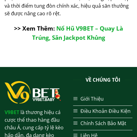
và thời điểm tung đòn chính xác, hiệu quả săn thưởng
sẽ được nâng cao rõ rệt.
>> Xem Thêm:
Nổ Hũ V9BET – Quay Là
Trúng, Săn Jackpot Khủng
VỀ CHÚNG TÔI
Giới Thiệu
Điều Khoản Điều Kiện
V9BET
là thương hiệu cá
cược thể thao hàng đầu
Chính Sách Bảo Mật
châu Á, cung cấp tỷ lệ kèo
hấp dẫn, đa dạng kèo
Liên Hệ