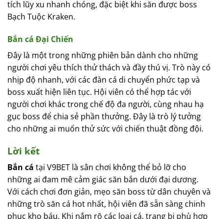
tích lũy xu nhanh chóng, đặc biệt khi săn được boss
Bạch Tuộc Kraken.
Bắn cá Đại Chiến
Đây là một trong những phiên bản dành cho những
người chơi yêu thích thử thách và đầy thú vị. Trò này có
nhịp độ nhanh, với các đàn cá di chuyển phức tạp và
boss xuất hiện liên tục. Hội viên có thể hợp tác với
người chơi khác trong chế độ đa người, cùng nhau hạ
gục boss để chia sẻ phần thưởng. Đây là trò lý tưởng
cho những ai muốn thử sức với chiến thuật đồng đội.
Lời kết
Bắn cá
tại V9BET là sân chơi không thể bỏ lỡ cho
những ai đam mê cảm giác săn bắn dưới đại dương.
Với cách chơi đơn giản, mẹo săn boss từ dân chuyên và
những trò săn cá hot nhất, hội viên đã sẵn sàng chinh
phục kho báu. Khi nắm rõ các loại cá, trang bị phù hợp