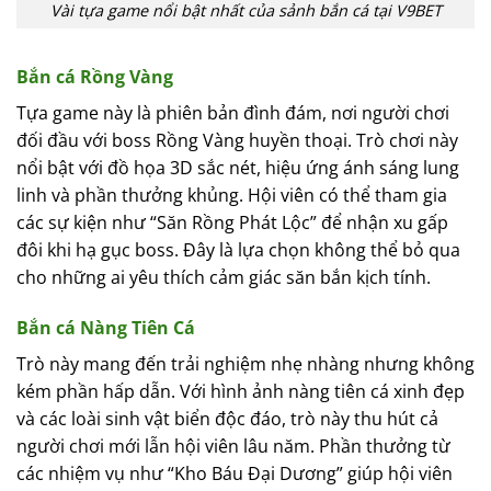
Vài tựa game nổi bật nhất của sảnh bắn cá tại V9BET
Bắn cá Rồng Vàng
Tựa game này là phiên bản đình đám, nơi người chơi
đối đầu với boss Rồng Vàng huyền thoại. Trò chơi này
nổi bật với đồ họa 3D sắc nét, hiệu ứng ánh sáng lung
linh và phần thưởng khủng. Hội viên có thể tham gia
các sự kiện như “Săn Rồng Phát Lộc” để nhận xu gấp
đôi khi hạ gục boss. Đây là lựa chọn không thể bỏ qua
cho những ai yêu thích cảm giác săn bắn kịch tính.
Bắn cá Nàng Tiên Cá
Trò này mang đến trải nghiệm nhẹ nhàng nhưng không
kém phần hấp dẫn. Với hình ảnh nàng tiên cá xinh đẹp
và các loài sinh vật biển độc đáo, trò này thu hút cả
người chơi mới lẫn hội viên lâu năm. Phần thưởng từ
các nhiệm vụ như “Kho Báu Đại Dương” giúp hội viên