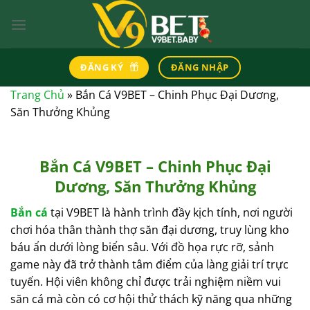
Bỏ
qua
nội
dung
ĐĂNG KÝ
ĐĂNG NHẬP
Trang Chủ
»
Bắn Cá V9BET – Chinh Phục Đại Dương,
Săn Thưởng Khủng
Bắn Cá V9BET – Chinh Phục Đại
Dương, Săn Thưởng Khủng
Bắn cá
tại V9BET là hành trình đầy kịch tính, nơi người
chơi hóa thân thành thợ săn đại dương, truy lùng kho
báu ẩn dưới lòng biển sâu. Với đồ họa rực rỡ, sảnh
game này đã trở thành tâm điểm của làng giải trí trực
tuyến. Hội viên không chỉ được trải nghiệm niềm vui
săn cá mà còn có cơ hội thử thách kỹ năng qua những