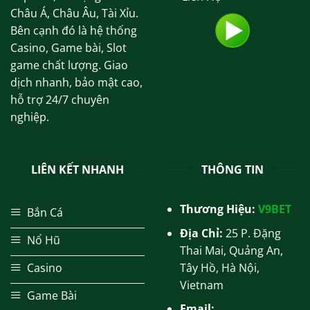
Châu Á, Châu Âu, Tài Xỉu.
Bên cạnh đó là hệ thống
Casino, Game bài, Slot
game chất lượng. Giao
dịch nhanh, bảo mật cao,
hỗ trợ 24/7 chuyên
nghiệp.
LIÊN KẾT NHANH
THÔNG TIN
Thương Hiệu:
V9BET
Bắn Cá
Địa Chỉ:
25 P. Đặng
Nổ Hũ
Thai Mai, Quảng An,
Tây Hồ, Hà Nội,
Casino
Vietnam
Game Bài
Email: