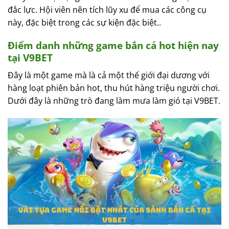
đắc lực. Hội viên nên tích lũy xu để mua các công cụ
này, đặc biệt trong các sự kiện đặc biệt..
Điểm danh những game bắn cá hot hiện nay
tại V9BET
Đây là một game mà là cả một thế giới đại dương với
hàng loạt phiên bản hot, thu hút hàng triệu người chơi.
Dưới đây là những trò đang làm mưa làm gió tại V9BET.