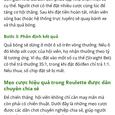
cụ thể. Người chơi có thể đặt nhiều cược cùng lúc để
tăng cơ hội thắng. Sau khi đặt tiền hoàn tất, nhân viên
sòng bạc (hoặc hệ thống trực tuyến) sẽ quay bánh xe
và thả quả bóng.
Bước 3: Phân định kết quả
Quả bóng sẽ dừng ở một ô số trên vòng thưởng. Nếu ô
đó khớp với cược của hội viên, họ nhận thưởng theo tỷ
lệ tương ứng. Ví dụ, đặt vào một số cụ thể (Straight Bet)
có thể trả thưởng 35:1, trong khi đặt đỏ/đen chỉ trả 1:1.
Nếu thua, số chip đặt sẽ bị mất.
Mẹo cược hiệu quả trong Roulette được dân
chuyên chia sẻ
Để chiến thắng hội viên không chỉ cần may mắn mà
còn phải có chiến thuật. Dưới đây là những mẹo cược
được các dân chơi chuyên nghiệp chia sẻ, giúp người