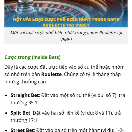
Một vài loại cược phổ biến nhất trong game Roulette tại
V9BET
Cược trong (Inside Bets)
Đây là các cược đặt trực tiếp vào số cụ thể hoặc nhóm
số nhỏ trên bàn
Roulette
. Chúng có tỷ lệ thắng thấp
nhưng thưởng cao:
Straight Bet
: Đặt vào một số cụ thể (ví dụ: số 7), trả
thưởng 35:1.
Split Bet
: Đặt vào hai số liền kề (ví dụ: 8 và 11), trả
thưởng 17:1.
Street Bet
: Đặt vào ba số trên một hàng (ví dụ: 1-2-