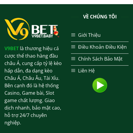
Hành
Tại
Trình
Nhà
Săn
Cái
VỀ CHÚNG TÔI
Thưởng
V9BET!
Kịch
Tính!
Giới Thiệu
Điều Khoản Điều Kiện
V9BET
là thương hiệu cá
cược thể thao hàng đầu
Chính Sách Bảo Mật
châu Á, cung cấp tỷ lệ kèo
hấp dẫn, đa dạng kèo
Liên Hệ
Châu Á, Châu Âu, Tài Xỉu.
Bên cạnh đó là hệ thống
Casino, Game bài, Slot
game chất lượng. Giao
dịch nhanh, bảo mật cao,
hỗ trợ 24/7 chuyên
nghiệp.