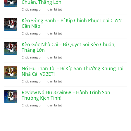
Chuẩn, Thắng Lớn
Th5
Chức năng bình luận bị tắt
ở
Tỷ
Lệ
Kèo Đồng Banh – Bí Kíp Chinh Phục Loại Cược
17
Kèo
Cân Não!
Th5
Bóng
Chức năng bình luận bị tắt
ở
Đá
Kèo
V9BET
Đồng
Kèo Góc Nhà Cái – Bí Quyết Soi Kèo Chuẩn,
–
17
Banh
Thắng Lớn
Bí
Th5
–
Quyết
Chức năng bình luận bị tắt
ở
Bí
Soi
Kèo
Kíp
Kèo
Góc
Nổ Hũ Thần Tài – Bí Kíp Săn Thưởng Khủng Tại
Chinh
Chuẩn,
17
Nhà
Nhà Cái V9BET!
Phục
Thắng
Th5
Cái
Loại
Lớn
Chức năng bình luận bị tắt
ở
–
Cược
Nổ
Bí
Cân
Hũ
Review Nổ Hũ 33win68 – Hành Trình Săn
Quyết
Não!
17
Thần
Thưởng Kịch Tính!
Soi
Th5
Tài
Kèo
Chức năng bình luận bị tắt
ở
–
Chuẩn,
Review
Bí
Thắng
Nổ
Kíp
Lớn
Hũ
Săn
33win68
Thưởng
–
Khủng