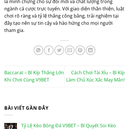
là minh chứng cho sự đổi mới và chất lượng trong
ngành cá cược trực tuyến. Với giao diện thân thiện, luật
chơi rõ ràng và tỷ lệ thắng công bằng, trải nghiệm tại
đây tạo nên sự tin cậy và hào hứng cho mọi người
tham gia.
Baccarat – Bí Kíp Thắng Lớn
Cách Chơi Tài Xỉu – Bí Kíp
Khi Chơi Cùng V9BET
Làm Chủ Xúc Xắc May Mắn!
BÀI VIẾT GẦN ĐÂY
Tỷ Lệ Kèo Bóng Đá V9BET – Bí Quyết Soi Kèo
17