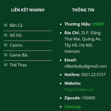
LIÊN KẾT NHANH
THÔNG TIN
Thương Hiệu:
V9BET
Bắn Cá
Địa Chỉ:
25 P. Đặng
Nổ Hũ
Thai Mai, Quảng An,
Tây Hồ, Hà Nội,
Casino
Vietnam
Game Bài
Email:
Thể Thao
v9betbaby@gmail.com
Hotline:
0921.22.5757
Website:
https://tebe.co/
Zipcode:
100000
Sitemap