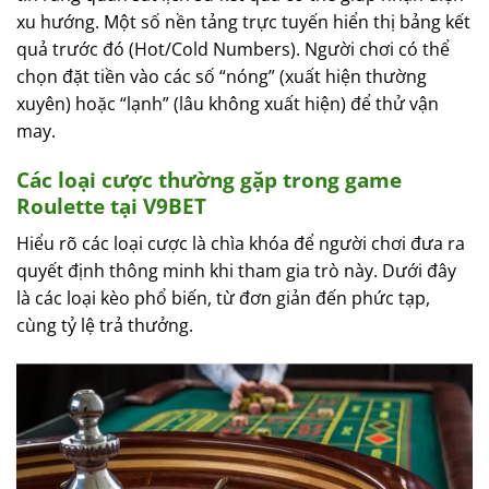
xu hướng. Một số nền tảng trực tuyến hiển thị bảng kết
quả trước đó (Hot/Cold Numbers). Người chơi có thể
chọn đặt tiền vào các số “nóng” (xuất hiện thường
xuyên) hoặc “lạnh” (lâu không xuất hiện) để thử vận
may.
Các loại cược thường gặp trong game
Roulette tại V9BET
Hiểu rõ các loại cược là chìa khóa để người chơi đưa ra
quyết định thông minh khi tham gia trò này. Dưới đây
là các loại kèo phổ biến, từ đơn giản đến phức tạp,
cùng tỷ lệ trả thưởng.